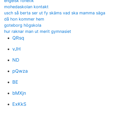
engelsk fonetik
mohedaskolan kontakt
usch så berta ser ut fy skäms vad ska mamma säga
då hon kommer hem
goteborg högskola
hur raknar man ut merit gymnasiet
QRsq
vJH
ND
pQwza
BE
bMXjn
ExKkS