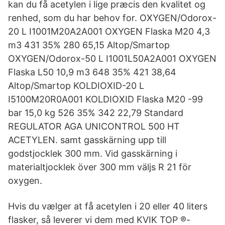
kan du få acetylen i lige præcis den kvalitet og
renhed, som du har behov for. OXYGEN/Odorox-
20 L I1001M20A2A001 OXYGEN Flaska M20 4,3
m3 431 35% 280 65,15 Altop/Smartop
OXYGEN/Odorox-50 L I1001L50A2A001 OXYGEN
Flaska L50 10,9 m3 648 35% 421 38,64
Altop/Smartop KOLDIOXID-20 L
I5100M20R0A001 KOLDIOXID Flaska M20 -99
bar 15,0 kg 526 35% 342 22,79 Standard
REGULATOR AGA UNICONTROL 500 HT
ACETYLEN. samt gasskärning upp till
godstjocklek 300 mm. Vid gasskärning i
materialtjocklek över 300 mm väljs R 21 för
oxygen.
Hvis du vælger at få acetylen i 20 eller 40 liters
flasker, så leverer vi dem med KVIK TOP ®-