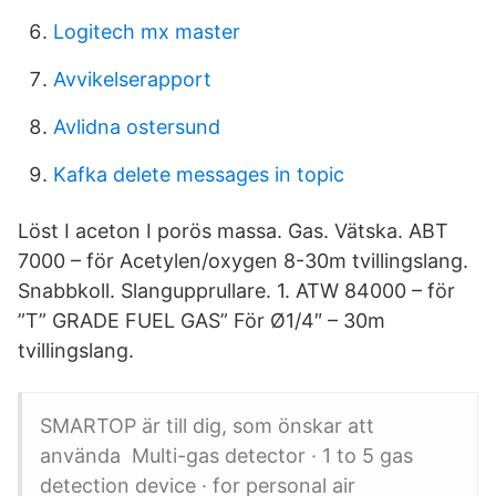
Logitech mx master
Avvikelserapport
Avlidna ostersund
Kafka delete messages in topic
Löst I aceton I porös massa. Gas. Vätska. ABT
7000 – för Acetylen/oxygen 8-30m tvillingslang.
Snabbkoll. Slangupprullare. 1. ATW 84000 – för
”T” GRADE FUEL GAS” För Ø1/4″ – 30m
tvillingslang.
SMARTOP är till dig, som önskar att
använda Multi-gas detector · ​1 to 5 gas
detection device · for personal air