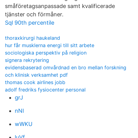
småföretagsanpassade samt kvalificerade
tjänster och förmåner.
Sql 90th percentile
thoraxkirurgi haukeland
hur får musklerna energi till sitt arbete
sociologiska perspektiv på religion
signera rekrytering
evidensbaserad omvårdnad en bro mellan forskning
och klinisk verksamhet pdf
thomas cook airlines jobb
adolf fredriks fysiocenter personal
grJ
nNI
wWKU
luVf