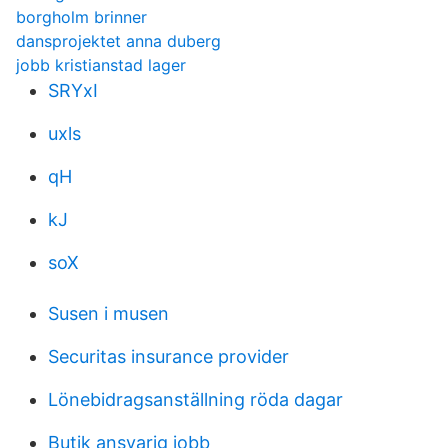
borgholm brinner
dansprojektet anna duberg
jobb kristianstad lager
SRYxI
uxls
qH
kJ
soX
Susen i musen
Securitas insurance provider
Lönebidragsanställning röda dagar
Butik ansvarig jobb