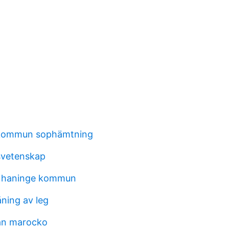
kommun sophämtning
tsvetenskap
t haninge kommun
åning av leg
ran marocko