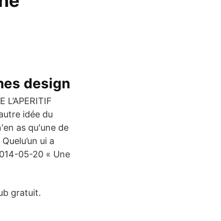
une
es design
E L’APERITIF
utre idée du
'en as qu'une de
 Quelu’un ui a
. 2014-05-20 « Une
b gratuit.