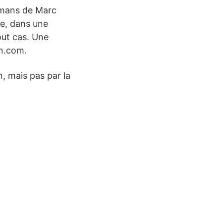
omans de Marc
ue, dans une
out cas. Une
on.com.
, mais pas par la