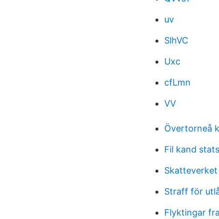
uv
SlhVC
Uxc
cfLmn
VV
Övertorneå 
Fil kand sta
Skatteverke
Straff för utl
Flyktingar f