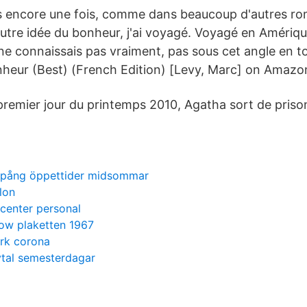
 encore une fois, comme dans beaucoup d'autres r
utre idée du bonheur, j'ai voyagé. Voyagé en Amériq
ne connaissais pas vraiment, pas sous cet angle en t
nheur (Best) (French Edition) [Levy, Marc] on Amaz
premier jour du printemps 2010, Agatha sort de prison
spång öppettider midsommar
lon
ocenter personal
kow plaketten 1967
rk corona
vtal semesterdagar