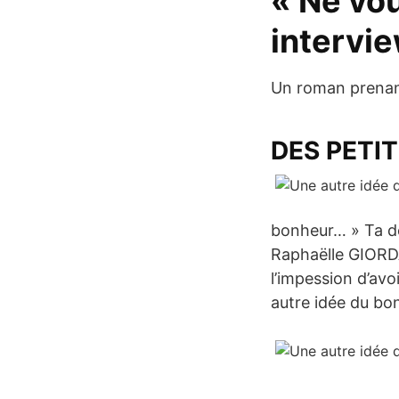
« Ne vo
intervie
Un roman prenant
DES PETI
bonheur… » Ta d
Raphaëlle GIORDAN
l’impession d’avo
autre idée du bo