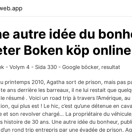
.web.app
e autre idée du bonh
ter Boken köp online
tek - Volym 4 - Sida 330 - Google böcker, resultat
du printemps 2010, Agatha sort de prison, mais pas p
te ans derrière les barreaux, il ne lui restait que que
le résumé . Voici un road trip à travers l’Amérique, au
tion, qui plus est ! Le hic, c’est qu’une détenue en ca
e et son revolver chargé… La propriétaire du véhicule,
 histoire de 30 ans. Une autre idée du bonheur, publ
e d’un rond trip entrepris par une évadée de prison, Ag