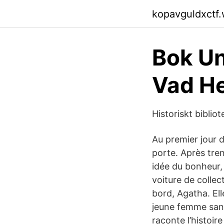
kopavguldxctf
Bok Un
Vad He
Historiskt biblio
Au premier jour 
porte. Après tren
idée du bonheur, 
voiture de collec
bord, Agatha. Ell
jeune femme sans
raconte l’histoir