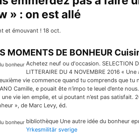
us emmerdez pas à faire 
w » : on est allé
 et émouvant ! 18 oct.
TS MOMENTS DE BONHEUR Cuisin
Achetez neuf ou d'occasion. SELECTION D
LITTERAIRE DU 4 NOVEMBRE 2016 « Une a
euxième vie commence quand tu comprends que tu n
O Camille, e pouait ête n’impo te leuel d’ente nous.
i une vie ien emplie, et ui poutant n’est pas satisfait
nheur », de Marc Levy, éd.
bibliothèque Une autre idée du bonheur epu
Yrkesmilitär sverige