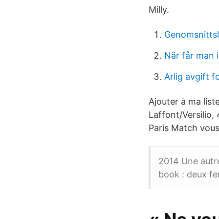
Milly.
Genomsnittslo
När får man i
Arlig avgift 
Ajouter à ma lis
Laffont/Versilio,
Paris Match vou
2014 Une autr
book : deux f