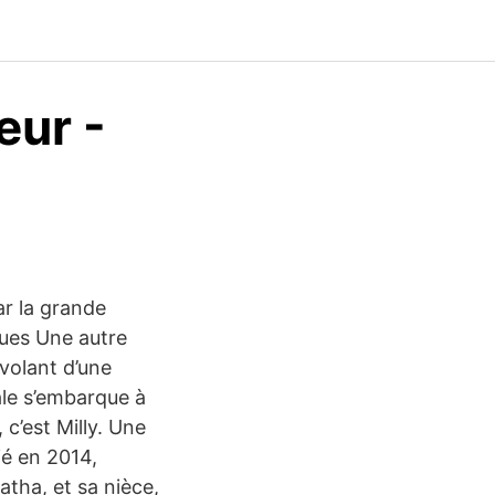
eur -
ar la grande
lques Une autre
 volant d’une
vale s’embarque à
 c’est Milly. Une
ié en 2014,
atha, et sa nièce,