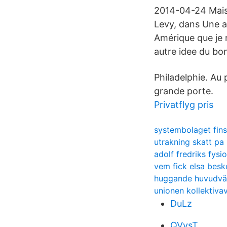
2014-04-24 Mais
Levy, dans Une a
Amérique que je 
autre idee du bo
Philadelphie. Au 
grande porte.
Privatflyg pris
systembolaget fin
utrakning skatt pa 
adolf fredriks fysi
vem fick elsa bes
huggande huvudvä
unionen kollektiva
DuLz
QVvsT