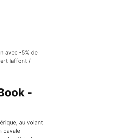
sin avec -5% de
rt laffont /
Book -
mérique, au volant
en cavale